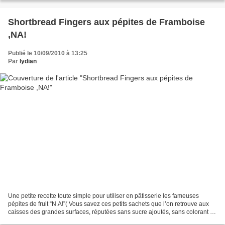
Shortbread Fingers aux pépites de Framboise
,NA!
Publié le 10/09/2010 à 13:25
Par
lydian
Une petite recette toute simple pour utiliser en pâtisserie les fameuses
pépites de fruit “N.A!”( Vous savez ces petits sachets que l’on retrouve aux
caisses des grandes surfaces, réputées sans sucre ajoutés, sans colorant et
sans conservateur).Au final,...