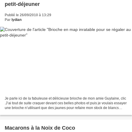
petit-déjeuner
Publié le 26/09/2010 à 13:29
Par
lydian
Je parle ici de la fabuleuse et délicieuse brioche de mon amie Guylaine, clic
.J’ai tout de suite craquer devant ces belles photos et puis je voulais essayer
une brioche n’utilisant que des jaunes pour refaire mon stock de blancs
d’oeuf (macarons oblige!).Je...
Macarons à la Noix de Coco