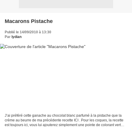
Macarons Pistache
Publié le 14/09/2010 à 13:30
Par
lydian
J’ai préféré cette ganache au chocolat blanc parfumé à la pistache que la
crème au beurre de ma précédente recette ICI . Pour les coques, la recette
est toujours ici, vous lui ajouterez simplement une pointe de colorant vert
pistache (oui, je sais ça...