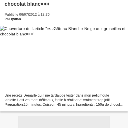
chocolat blanc¤¤¤
Publié le 06/07/2012 à 12:30
Par
lydian
Une recette Demarle qu’il me tardait de tester dans mon petit moule
tablette.Il est vraiment délicieux, facile à réaliser et vraiment trop joli!
Préparation:15 minutes. Cuisson: 45 minutes. Ingrédients : 150g de chocolat
blanc 200g de beurre mou 150g...