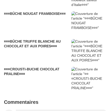
¤¤¤BÛCHE NOUGAT FRAMBOISE¤¤¤
¤¤¤BÛCHE TRUFFE BLANCHE AU
CHOCOLAT ET AUX POIRES¤¤¤
¤¤¤CROUSTI-BUCHE CHOCOLAT
PRALINE¤¤¤
Commentaires