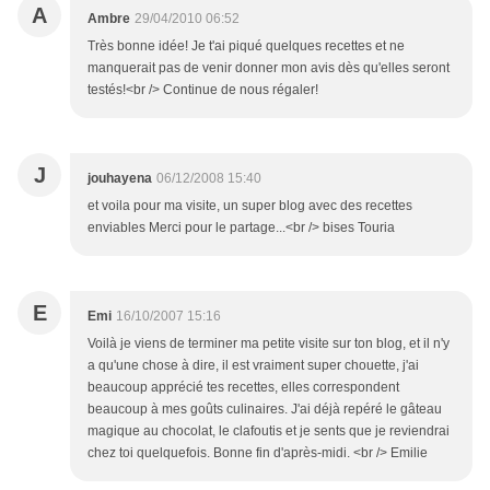
A
Ambre
29/04/2010 06:52
Très bonne idée! Je t'ai piqué quelques recettes et ne
manquerait pas de venir donner mon avis dès qu'elles seront
testés!<br /> Continue de nous régaler!
J
jouhayena
06/12/2008 15:40
et voila pour ma visite, un super blog avec des recettes
enviables Merci pour le partage...<br /> bises Touria
E
Emi
16/10/2007 15:16
Voilà je viens de terminer ma petite visite sur ton blog, et il n'y
a qu'une chose à dire, il est vraiment super chouette, j'ai
beaucoup apprécié tes recettes, elles correspondent
beaucoup à mes goûts culinaires. J'ai déjà repéré le gâteau
magique au chocolat, le clafoutis et je sents que je reviendrai
chez toi quelquefois. Bonne fin d'après-midi. <br /> Emilie