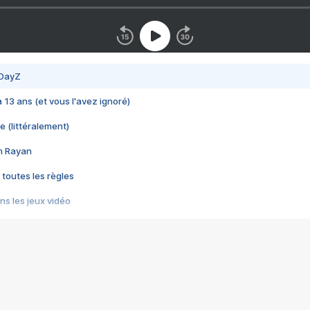
 DayZ
 a 13 ans (et vous l'avez ignoré)
e (littéralement)
im Rayan
 toutes les règles
s les jeux vidéo
us choquant de Rockstar ? - Le scandale BULLY
e plus moche de Steam
du RÊVE tourne au CAUCHEMAR
pendant 8 heures