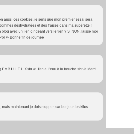
bien aussi ces cookies, je sens que mon premier essai sera
es pommes déshydratées et des fraises dans ma supérette !
n blog avec un lien dirigeant vers le tien ? Si NON, laisse moi
!<br /> Bonne fin de journée
 F A B U L E U X<br /> J'en ai l'eau à la bouche.<br /> Merci
mais maintenant je dois stopper, car bonjour les kilos -
i