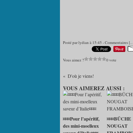
Posté par lydian à 15:45 -
Commentaires [
Vous aimez ?
0 vote
D'où je viens!
VOUS AIMEREZ AUSSI :
¤¤¤Pour l’apéritif,
¤¤¤BÛCHE
des mini-moelleux
NOUGAT
saveur d’Italie¤¤¤
FRAMBOIS