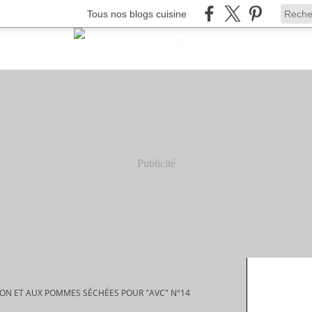
Tous nos blogs cuisine
Publicité
RON ET AUX POMMES SÉCHÉES POUR "AVC" N°14