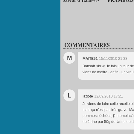
COMMENTAIRES
M
MAITE51
15/11/2010 21:33
Bonsoir <br /> Je fais un tour
viens de mettre - enfin - un vrai
L
latiote
12/09/2010 17:21
Je viens de faire cette recette et
mais ça n'est pas très grave. Ma
pommes séchées, j'ai remplacé 
de farine par 50g de farine de c