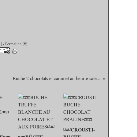
…
]
- Permalien [
#
]
Bûche 2 chocolats et caramel au beurre salé...
¤¤¤CROUSTI-
E¤¤¤
¤¤¤BÛCHE
BUCHE