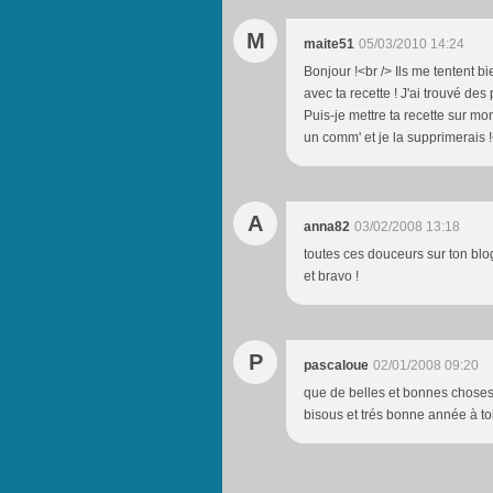
M
maite51
05/03/2010 14:24
Bonjour !<br /> Ils me tentent 
avec ta recette ! J'ai trouvé d
Puis-je mettre ta recette sur mo
un comm' et je la supprimerais 
A
anna82
03/02/2008 13:18
toutes ces douceurs sur ton blog
et bravo !
P
pascaloue
02/01/2008 09:20
que de belles et bonnes choses, 
bisous et trés bonne année à to