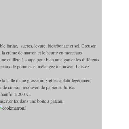
e farine, sucres, levure, bicarbonate et sel. Creuser
uf, la créme de marron et le beurre en morceaux.
'une cuillère à soupe pour bien amalgamer les différents
morceaux de pommes et mélangez à nouveau.
Laissez
la taille d'une grosse noix et les aplatir légérement
e de cuisson recouvert de papier sulfurisé.
échauffé à 200°C.
onserver les dans une boîte à gâteau.