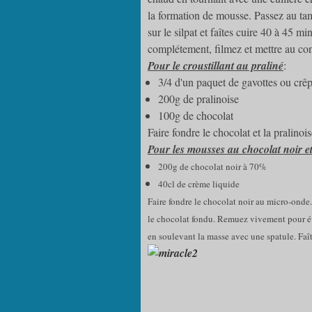
la formation de mousse. Passez au ta
sur le silpat et faîtes cuire 40 à 45 mi
complétement, filmez et mettre au con
Pour le croustillant au praliné
:
3/4 d'un paquet de gavottes ou crêp
200g de pralinoise
100g de chocolat
Faire fondre le chocolat et la pralino
Pour les mousses au chocolat noir et 
200g de chocolat noir à 70% 200
40cl de crème liquide 40c
Faire fondre le chocolat noir au micro-onde.
le chocolat fondu. Remuez vivement pour évi
en soulevant la masse avec une spatule. Faî