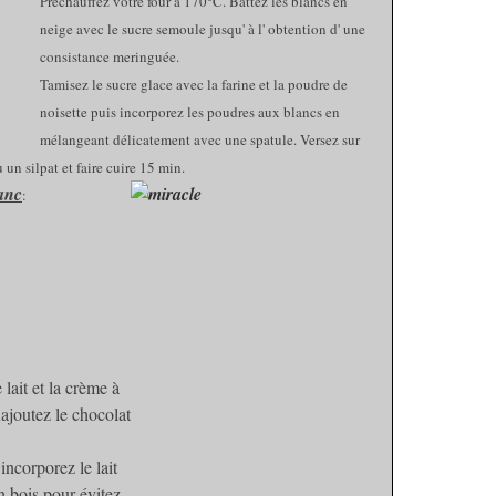
Préchauffez votre four à 170°C. Battez les blancs en
neige avec le sucre semoule jusqu' à l' obtention d' une
consistance meringuée.
Tamisez le sucre glace avec la farine et la poudre de
noisette puis incorporez les poudres aux blancs en
mélangeant délicatement avec une spatule. Versez sur
un silpat et faire cuire 15 min.
anc
:
lait et la crème à
Rajoutez le chocolat
incorporez le lait
n bois pour évitez