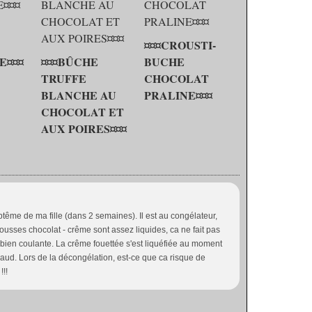
¤¤¤CROUSTI-
E¤¤¤
¤¤¤BÛCHE
BUCHE
TRUFFE
CHOCOLAT
BLANCHE AU
PRALINE¤¤¤
CHOCOLAT ET
AUX POIRES¤¤¤
ptême de ma fille (dans 2 semaines). Il est au congélateur,
 mousses chocolat - crême sont assez liquides, ca ne fait pas
bien coulante. La crême fouettée s'est liquéfiée au moment
aud. Lors de la décongélation, est-ce que ca risque de
!!!