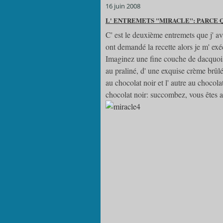
16 juin 2008
L' ENTREMETS "MIRACLE": PARCE QU
C' est le deuxième entremets que j' a
ont demandé la recette alors je m' exé
Imaginez une fine couche de dacquoise
au praliné, d' une exquise crème brû
au chocolat noir et l' autre au chocola
chocolat noir: succombez, vous êtes a