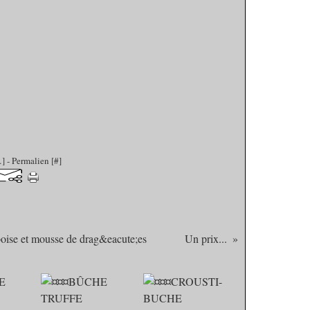
…
]
- Permalien [
#
]
boise et mousse de drag&eacute;es
Un prix...