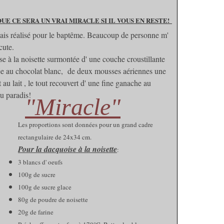
E CE SERA UN VRAI MIRACLE SI IL VOUS EN RESTE!
vais réalisé pour le baptême. Beaucoup de personne m'
cute.
 à la noisette surmontée d' une couche croustillante
lée au chocolat blanc, de deux mousses aériennes une
t au lait , le tout recouvert d' une fine ganache au
u paradis!
"Miracle"
Les proportions sont données pour un grand cadre
rectangulaire de 24x34 cm.
Pour la dacquoise à la noisette
:
3 blancs d' oeufs
100g de sucre
100g de sucre glace
80g de poudre de noisette
20g de farine