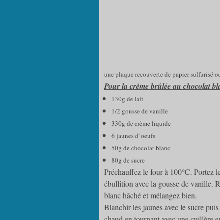
une plaque recouverte de papier sulfurisé ou 
Pour la crème brûlée au chocolat bl
130g de lait
1/2 gousse de vanille
330g de crème liquide
6 jaunes d' oeufs
50g de chocolat blanc
80g de sucre
Préchauffez le four à 100°C. Portez le 
ébullition avec la gousse de vanille. 
blanc hâché et mélangez bien.
Blanchir les jaunes avec le sucre puis 
chaud en tournant avec une cuillère e