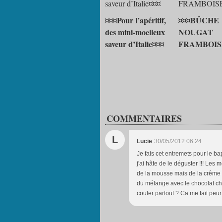
¤¤¤Pour l’apéritif,
¤¤¤BÛCHE
des mini-moelleux
NOUGAT
saveur d’Italie¤¤¤
FRAMBOIS
COMMENTAIRES
L
Lucie
30/05/2012 06:24
Je fais cet entremets pour le ba
j'ai hâte de le déguster !!! Les
de la mousse mais de la crême 
du mélange avec le chocolat ch
couler partout ? Ca me fait peur 