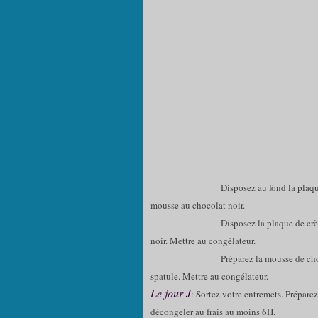
Disposez au fond la plaque de biscuit
mousse au chocolat noir.
Disposez la plaque de crème brûlée s
noir. Mettre au congélateur.
Préparez la mousse de chocolat au lai
spatule. Mettre au congélateur.
Le jour J
: Sortez votre entremets. Prépare
décongeler au frais au moins 6H.