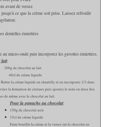
mis avant de versez
n jusqu'à ce que la crème soit prise. Laissez refroidir
gélateur.
es dentelles émiettées
ise au micro-onde puis incorporez les gavottes émiettées.
lait
:
g de chocolat au lait
l de crème liquide
 Battre la crème liquide en chantilly et en incorporez 1/3 dans
tez la formation de cristaux puis ajoutez le reste en deux fois
tes de même avec le chocolat au lait.
Pour la ganache au chocolat
:
150g de chocolat noir
15cl de crème liquide
Faire bouillir la crème et la versez sur le chocolat en