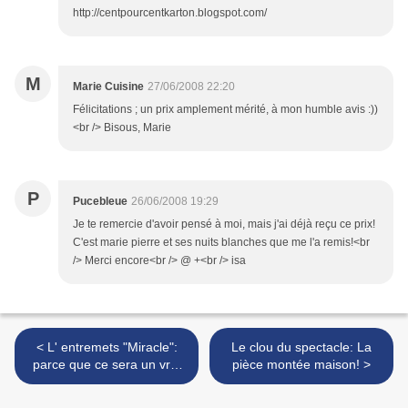
http://centpourcentkarton.blogspot.com/
M
Marie Cuisine
27/06/2008 22:20
Félicitations ; un prix amplement mérité, à mon humble avis :))
<br /> Bisous, Marie
P
Pucebleue
26/06/2008 19:29
Je te remercie d'avoir pensé à moi, mais j'ai déjà reçu ce prix!
C'est marie pierre et ses nuits blanches que me l'a remis!<br
/> Merci encore<br /> @ +<br /> isa
< L' entremets "Miracle":
Le clou du spectacle: La
parce que ce sera un vrai
pièce montée maison! >
miracle si il vous en reste!