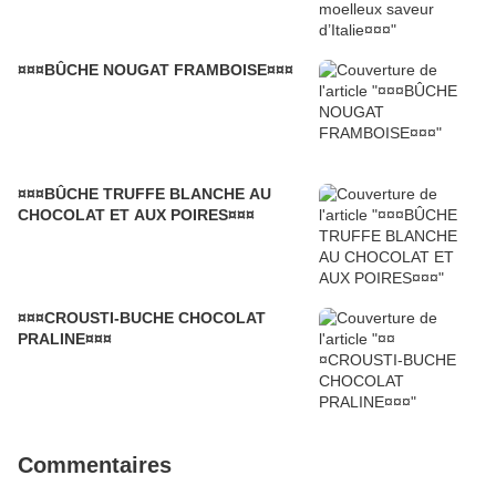
¤¤¤BÛCHE NOUGAT FRAMBOISE¤¤¤
¤¤¤BÛCHE TRUFFE BLANCHE AU
CHOCOLAT ET AUX POIRES¤¤¤
¤¤¤CROUSTI-BUCHE CHOCOLAT
PRALINE¤¤¤
Commentaires