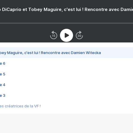
 DiCaprio et Tobey Maguire, c'est lui ! Rencontre avec Dam
bey Maguire, c'est lui ! Rencontre avec Damien Witecka
e 6
e 5
e 4
e 3
s créatrices de la VF !
e 2
e 1