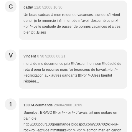
C
cathy
12/07/2008 10:30
Un beau cadeau à mon retour de vacances...surtout s'il vient
de toi, je te remercie infiniment de m'avoir descerné ce prix!
<br /> Je te souhaite de passer de bonnes vacances et à très
bientôt...Bises
V
vincent
07/07/2008 08:21
merci de me decerner ce prix !!! c'est un honneur !!! désolé du
retard pour la réponse mais j'ai beaucoup de travail...<br />
Fécilicitation aux autres gangants !!!!<br /> A très bientot
j'éspère...
1
100%Gourmande
29/06/2008 16:09
Superbe : BRAVO !!!<br /> <br /> J 'avais fait une guitare en
pain olé
http://100pour100gourmande.blogspot.com/2007/02/kiki-la-
rock-roll-attitude.html#links<br /> <br /> et mon mari en carton