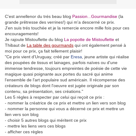
C'est annellenor du trés beau blog
Passion...Gourmandise
(la
grande prêtresse des verrines!) qui m'a descerné ce prix.
J'en suis trés touchée et je la remercie encore mille fois pour ces
encouragements!
Je rajoute Mistouflette du blog
La popotte de Mistouflette
et
Thibaut de
La table des gourmands
qui ont également pensé à
moi pour ce prix, ça fait tellement plaisir!
"Ce prix vient d'Uruguay, créé par
Eresa
, jeune artiste qui réalise
des poupées de tissus et lainages, parfois naïves ou d'une
immense tendresse, toujours empreintes de poésie de cette vie
magique quasi poignante aux portes du sacré qui anime
l'ensemble de l'art populaire sud américain. Il récompense des
créateurs de blogs dont l'oeuvre est jugée originale par son
contenu, sa présentation, ses créations."
Les 5 règles à respecter par celui qui reçoit ce prix :
- nommer la créatrice de ce prix et mettre un lien vers son blog
- nommer la personne qui vous a décerné ce prix et mettre un
lien vers son blog
- choisir 5 autres blogs qui méritent ce prix
- mettre les liens vers ces blogs
- afficher ces règles