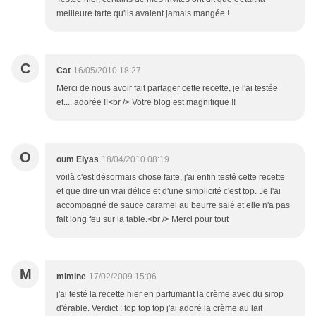
meilleure tarte qu'ils avaient jamais mangée !
C
Cat
16/05/2010 18:27
Merci de nous avoir fait partager cette recette, je l'ai testée
et.... adorée !!<br /> Votre blog est magnifique !!
O
oum Elyas
18/04/2010 08:19
voilà c'est désormais chose faite, j'ai enfin testé cette recette
et que dire un vrai délice et d'une simplicité c'est top. Je l'ai
accompagné de sauce caramel au beurre salé et elle n'a pas
fait long feu sur la table.<br /> Merci pour tout
M
mimine
17/02/2009 15:06
j'ai testé la recette hier en parfumant la crème avec du sirop
d'érable. Verdict : top top top j'ai adoré la crème au lait