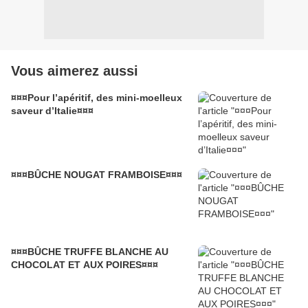
Vous aimerez aussi
¤¤¤Pour l’apéritif, des mini-moelleux
saveur d’Italie¤¤¤
¤¤¤BÛCHE NOUGAT FRAMBOISE¤¤¤
¤¤¤BÛCHE TRUFFE BLANCHE AU
CHOCOLAT ET AUX POIRES¤¤¤