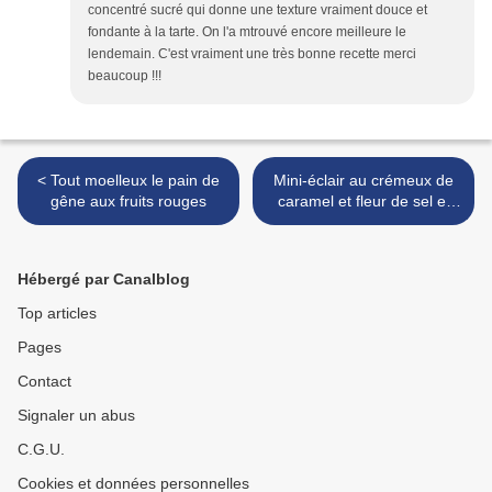
concentré sucré qui donne une texture vraiment douce et
fondante à la tarte. On l'a mtrouvé encore meilleure le
lendemain. C'est vraiment une très bonne recette merci
beaucoup !!!
< Tout moelleux le pain de
Mini-éclair au crémeux de
gêne aux fruits rouges
caramel et fleur de sel et
son croustillant de
cacahuète, il fallait au
moins ça pour le kkvkvk
Hébergé par Canalblog
n°27! >
Top articles
Pages
Contact
Signaler un abus
C.G.U.
Cookies et données personnelles