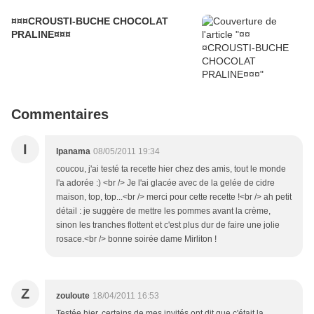
¤¤¤CROUSTI-BUCHE CHOCOLAT
PRALINE¤¤¤
Commentaires
I
Ipanama
08/05/2011 19:34
coucou, j'ai testé ta recette hier chez des amis, tout le monde
l'a adorée :) <br /> Je l'ai glacée avec de la gelée de cidre
maison, top, top...<br /> merci pour cette recette !<br /> ah petit
détail : je suggère de mettre les pommes avant la crème,
sinon les tranches flottent et c'est plus dur de faire une jolie
rosace.<br /> bonne soirée dame Mirliton !
Z
zouloute
18/04/2011 16:53
Testée hier, certains de mes invités ont dit que c'était la