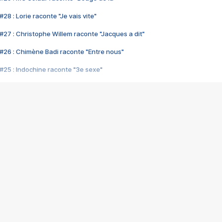
28 : Lorie raconte "Je vais vite"
#27 : Christophe Willem raconte "Jacques a dit"
#26 : Chimène Badi raconte "Entre nous"
#25 : Indochine raconte "3e sexe"
#24 : Zaho raconte "C'est chelou"
#23 : Patrick Bruel raconte "Au café des délices"
#22 : Kyo raconte "Le chemin"
#21 : Nolwenn Leroy raconte "Cassé"
#20 : Patrick Hernandez raconte "Born to be alive"
#19 : Lorie raconte "Près de moi"
#18 : Michael Jones raconte "A nos actes manqués" (avec Jean-Jacque
#17 : Khaled raconte "Aïcha"