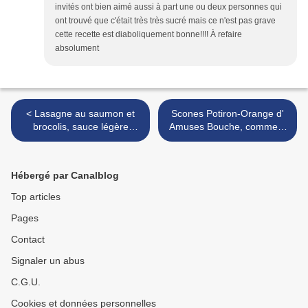
invités ont bien aimé aussi à part une ou deux personnes qui
ont trouvé que c'était très très sucré mais ce n'est pas grave
cette recette est diaboliquement bonne!!!! À refaire
absolument
< Lasagne au saumon et
Scones Potiron-Orange d'
brocolis, sauce légère
Amuses Bouche, comment
aneth et citron...for the first
?!! vous ne l' avez pas
Lasagne Day!
encore goûter!!! >
Hébergé par Canalblog
Top articles
Pages
Contact
Signaler un abus
C.G.U.
Cookies et données personnelles