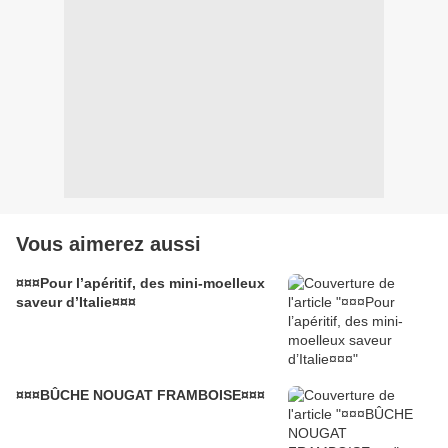
Vous aimerez aussi
¤¤¤Pour l’apéritif, des mini-moelleux
saveur d’Italie¤¤¤
¤¤¤BÛCHE NOUGAT FRAMBOISE¤¤¤