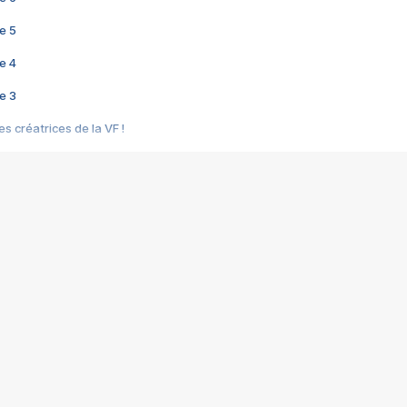
e 5
e 4
e 3
s créatrices de la VF !
e 2
e 1
e Mektoub My Love arrive enfin ! Rencontre avec Shaïn Boumedine et Sal
i : après Toni en famille
elle réalise le bouleversant Dites lui que je l'aime
ais ! Rencontre autour de Vie privée de Rebecca Zlotowski
 de Marguerite, Grave... Rencontre avec Ella Rumpf
 Les Rêveurs, un film intime sur la santé mentale