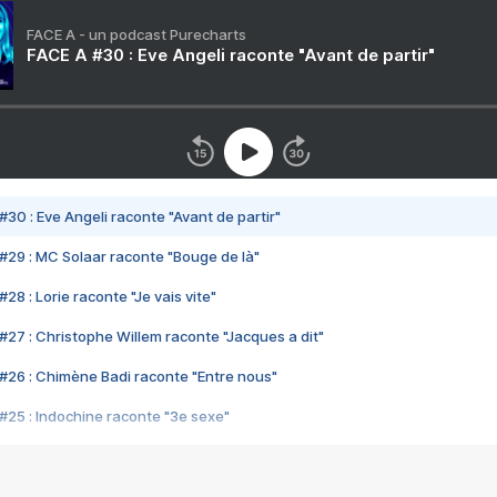
FACE A - un podcast Purecharts
FACE A #30 : Eve Angeli raconte "Avant de partir"
#30 : Eve Angeli raconte "Avant de partir"
#29 : MC Solaar raconte "Bouge de là"
28 : Lorie raconte "Je vais vite"
#27 : Christophe Willem raconte "Jacques a dit"
#26 : Chimène Badi raconte "Entre nous"
#25 : Indochine raconte "3e sexe"
#24 : Zaho raconte "C'est chelou"
#23 : Patrick Bruel raconte "Au café des délices"