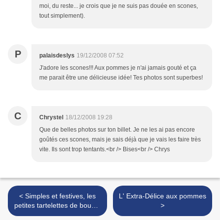
moi, du reste... je crois que je ne suis pas douée en scones,
tout simplement).
P
palaisdeslys
19/12/2008 07:52
J'adore les scones!!! Aux pommes je n'ai jamais gouté et ça
me parait être une délicieuse idée! Tes photos sont superbes!
C
Chrystel
18/12/2008 19:28
Que de belles photos sur ton billet. Je ne les ai pas encore
goûtés ces scones, mais je sais déjà que je vais les faire très
vite. Ils sont trop tentants.<br /> Bises<br /> Chrys
< Simples et festives, les
L' Extra-Délice aux pommes
petites tartelettes de boudin
>
blanc et chutney de figues...