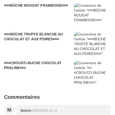
¤¤¤BÛCHE NOUGAT FRAMBOISE¤¤¤
¤¤¤BÛCHE TRUFFE BLANCHE AU
CHOCOLAT ET AUX POIRES¤¤¤
¤¤¤CROUSTI-BUCHE CHOCOLAT
PRALINE¤¤¤
Commentaires
M
Malorie
20/03/2018 12:13