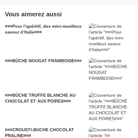
Vous aimerez aussi
¤¤¤Pour l’apéritif, des mini-moelleux
saveur d’Italie¤¤¤
¤¤¤BÛCHE NOUGAT FRAMBOISE¤¤¤
¤¤¤BÛCHE TRUFFE BLANCHE AU
CHOCOLAT ET AUX POIRES¤¤¤
¤¤¤CROUSTI-BUCHE CHOCOLAT
PRALINE¤¤¤