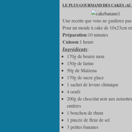
LE PLUS GOURMAND DES CAKES :A
Une recette que vous ne garderez pas 
Pour un moule à cake de 10x23cm en
Préparation
:10 minutes
Cuisson
:1 heure
Ingrédients
:
170g de beurre mou
150g de farine
50g de Maïzena
170g de sucre glace
1 sachet de levure chimique
4 oeufs
200g de chocolat noir aux noisette
entières
1 bouchon de rhum
1 pincée de fleur de sel
3 petites bananes