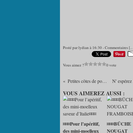
Posté par lydian à 16:30 -
Commentaires [
Vous aimez ?
0 vote
Petites côtes de porc sauce pomme
VOUS AIMEREZ AUSSI :
¤¤¤Pour l’apéritif,
¤¤¤BÛCHE
des mini-moelleux
NOUGAT