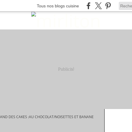
Tous nos blogs cuisine
Publicité
AND DES CAKES :AU CHOCOLAT/NOISETTES ET BANANE