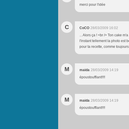
merci pour l'idée
C
CoCO
28/03/2009 16:02
... Alors ça ! <br /> Ton cake m'
l'instant tellement la photo est 
pour ta recette, comme toujours .
M
maida
28/03/2009 14:19
époustoufflant!!!!
M
maida
28/03/2009 14:19
époustoufflant!!!!