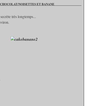
U CHOCOLAT/NOISETTES ET BANANE
secrète très longtemps...
viron.
s