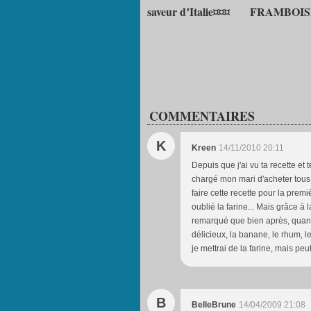
saveur d’Italie¤¤¤
FRAMBOIS
COMMENTAIRES
K
Kreen
14/11/2010 20:11
Depuis que j'ai vu ta recette et 
chargé mon mari d'acheter tous le
faire cette recette pour la premièr
oublié la farine... Mais grâce à l
remarqué que bien après, quand j'
délicieux, la banane, le rhum, 
je mettrai de la farine, mais pe
B
BelleBrune
14/04/2009 21:08