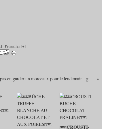
…
]
- Permalien [
#
]
N' espérez pas en garder un morceaux pour le lendemain...gâteau aux myrtilles et crème amandine!!!
¤¤¤CROUSTI-