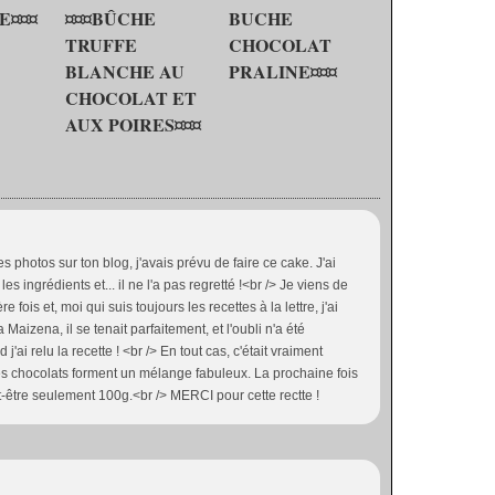
E¤¤¤
¤¤¤BÛCHE
BUCHE
TRUFFE
CHOCOLAT
BLANCHE AU
PRALINE¤¤¤
CHOCOLAT ET
AUX POIRES¤¤¤
tes photos sur ton blog, j'avais prévu de faire ce cake. J'ai
s ingrédients et... il ne l'a pas regretté !<br /> Je viens de
e fois et, moi qui suis toujours les recettes à la lettre, j'ai
a Maizena, il se tenait parfaitement, et l'oubli n'a été
ai relu la recette ! <br /> En tout cas, c'était vraiment
les chocolats forment un mélange fabuleux. La prochaine fois
ut-être seulement 100g.<br /> MERCI pour cette rectte !