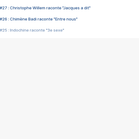
#27 : Christophe Willem raconte "Jacques a dit"
#26 : Chimène Badi raconte "Entre nous"
#25 : Indochine raconte "3e sexe"
#24 : Zaho raconte "C'est chelou"
#23 : Patrick Bruel raconte "Au café des délices"
#22 : Kyo raconte "Le chemin"
#21 : Nolwenn Leroy raconte "Cassé"
#20 : Patrick Hernandez raconte "Born to be alive"
#19 : Lorie raconte "Près de moi"
#18 : Michael Jones raconte "A nos actes manqués" (avec Jean-Jacque
#17 : Khaled raconte "Aïcha"
#16 : Corneille raconte "Parce qu'on vient de loin"