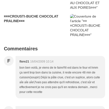
¤¤¤CROUSTI-BUCHE CHOCOLAT
PRALINE¤¤¤
Commentaires
F
flore21
16/04/2009 10:14
bon ben voilà, je viens de le faire!!!il est dans le four et hmm
ça sent trop bon dans la cuisine, il reste encore 48 min de
cuisson(soupir).Déjà la pâte crue, c'est un suplice, alors cuite
aîe aîe aîe!J'vais pas attendre qu'il refroidisse, c'est sûr et
effectivement je ne crois pas qu'il en restera demain...merci
pour cette recette