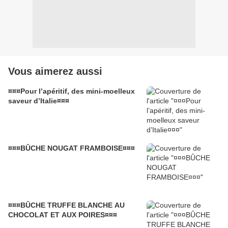
Vous aimerez aussi
¤¤¤Pour l’apéritif, des mini-moelleux
saveur d’Italie¤¤¤
¤¤¤BÛCHE NOUGAT FRAMBOISE¤¤¤
¤¤¤BÛCHE TRUFFE BLANCHE AU
CHOCOLAT ET AUX POIRES¤¤¤