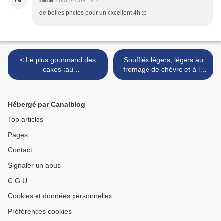
nana
20/03/2009 12:41
de belles photos pour un excellent 4h :p
< Le plus gourmand des
Soufflés légers, légers au
cakes :au
fromage de chévre et à la
chocolat/noisettes et
ciboulette... >
banane
Hébergé par Canalblog
Top articles
Pages
Contact
Signaler un abus
C.G.U.
Cookies et données personnelles
Préférences cookies