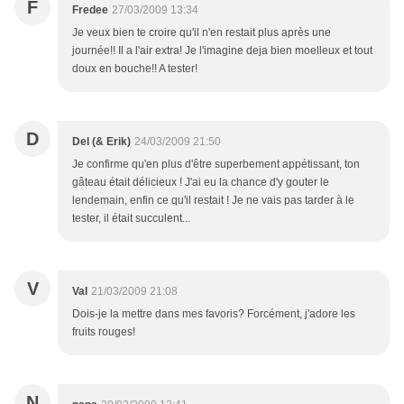
F
Fredee
27/03/2009 13:34
Je veux bien te croire qu'il n'en restait plus après une
journée!! Il a l'air extra! Je l'imagine deja bien moelleux et tout
doux en bouche!! A tester!
D
Del (& Erik)
24/03/2009 21:50
Je confirme qu'en plus d'être superbement appétissant, ton
gâteau était délicieux ! J'ai eu la chance d'y gouter le
lendemain, enfin ce qu'il restait ! Je ne vais pas tarder à le
tester, il était succulent...
V
Val
21/03/2009 21:08
Dois-je la mettre dans mes favoris? Forcément, j'adore les
fruits rouges!
N