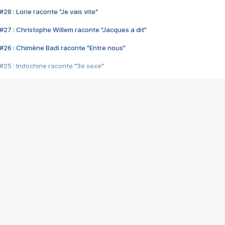
28 : Lorie raconte "Je vais vite"
#27 : Christophe Willem raconte "Jacques a dit"
#26 : Chimène Badi raconte "Entre nous"
#25 : Indochine raconte "3e sexe"
#24 : Zaho raconte "C'est chelou"
#23 : Patrick Bruel raconte "Au café des délices"
#22 : Kyo raconte "Le chemin"
#21 : Nolwenn Leroy raconte "Cassé"
#20 : Patrick Hernandez raconte "Born to be alive"
#19 : Lorie raconte "Près de moi"
#18 : Michael Jones raconte "A nos actes manqués" (avec Jean-Jacque
#17 : Khaled raconte "Aïcha"