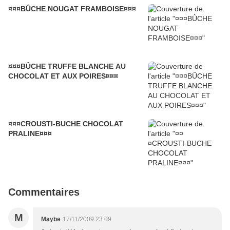
¤¤¤BÛCHE NOUGAT FRAMBOISE¤¤¤
¤¤¤BÛCHE TRUFFE BLANCHE AU
CHOCOLAT ET AUX POIRES¤¤¤
¤¤¤CROUSTI-BUCHE CHOCOLAT
PRALINE¤¤¤
Commentaires
M
Maybe
17/11/2009 23:09