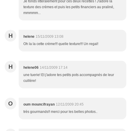
Je fonds littéralement pour ces deux recettes ! J'adore la
texture des crèmes et puis les petits financiers au praliné,
mmmmm...
H
helene
15/11/2009 13:08
Oh la la cette crème!!! quelle texture!!! Un regal!
H
helene06
14/11/2009 17:14
une tuerie! Et j'adore tes petits pots accompagnés de leur
cuillère!
O
oum mouncifrayan
12/11/2009 20:45
très gourmands!! merci pour les belles photos..