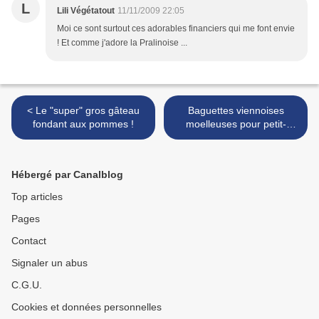
L
Lili Végétatout
11/11/2009 22:05
Moi ce sont surtout ces adorables financiers qui me font envie
! Et comme j'adore la Pralinoise ...
< Le "super" gros gâteau
Baguettes viennoises
fondant aux pommes !
moelleuses pour petit-
déjeuner gourmand... >
Hébergé par Canalblog
Top articles
Pages
Contact
Signaler un abus
C.G.U.
Cookies et données personnelles