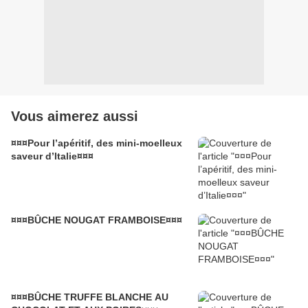
Vous aimerez aussi
¤¤¤Pour l’apéritif, des mini-moelleux
saveur d’Italie¤¤¤
¤¤¤BÛCHE NOUGAT FRAMBOISE¤¤¤
¤¤¤BÛCHE TRUFFE BLANCHE AU