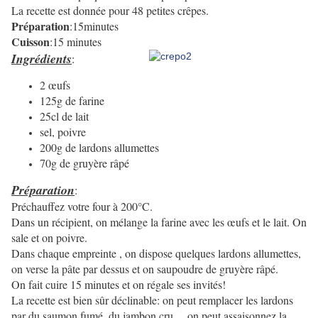
La recette est donnée pour 48 petites crêpes.
Préparation
:15minutes
Cuisson
:15 minutes
Ingrédients
:
2 œufs
125g de farine
25cl de lait
sel, poivre
200g de lardons allumettes
70g de gruyère râpé
Préparation
:
Préchauffez votre four à 200°C.
Dans un récipient, on mélange la farine avec les œufs et le lait. On
sale et on poivre.
Dans chaque empreinte , on dispose quelques lardons allumettes,
on verse la pâte par dessus et on saupoudre de gruyère râpé.
On fait cuire 15 minutes et on régale ses invités!
La recette est bien sûr déclinable: on peut remplacer les lardons
par du saumon fumé, du jambon cru …on peut assaisonnez la