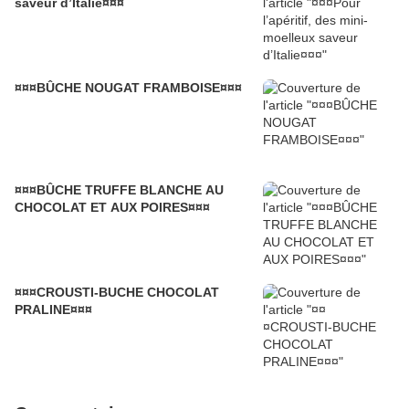
saveur d’Italie¤¤¤
¤¤¤BÛCHE NOUGAT FRAMBOISE¤¤¤
¤¤¤BÛCHE TRUFFE BLANCHE AU
CHOCOLAT ET AUX POIRES¤¤¤
¤¤¤CROUSTI-BUCHE CHOCOLAT
PRALINE¤¤¤