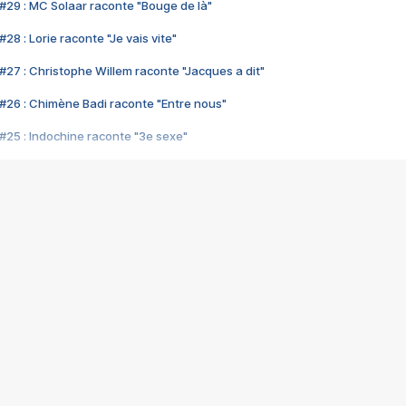
#29 : MC Solaar raconte "Bouge de là"
28 : Lorie raconte "Je vais vite"
#27 : Christophe Willem raconte "Jacques a dit"
#26 : Chimène Badi raconte "Entre nous"
#25 : Indochine raconte "3e sexe"
#24 : Zaho raconte "C'est chelou"
#23 : Patrick Bruel raconte "Au café des délices"
#22 : Kyo raconte "Le chemin"
#21 : Nolwenn Leroy raconte "Cassé"
#20 : Patrick Hernandez raconte "Born to be alive"
#19 : Lorie raconte "Près de moi"
#18 : Michael Jones raconte "A nos actes manqués" (avec Jean-Jacque
#17 : Khaled raconte "Aïcha"