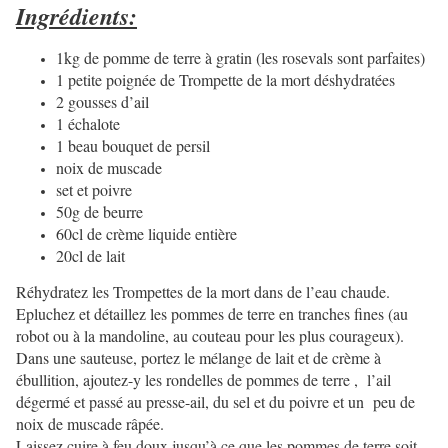
Ingrédients:
1kg de pomme de terre à gratin (les rosevals sont parfaites)
1 petite poignée de Trompette de la mort déshydratées
2 gousses d’ail
1 échalote
1 beau bouquet de persil
noix de muscade
set et poivre
50g de beurre
60cl de crème liquide entière
20cl de lait
Réhydratez les Trompettes de la mort dans de l’eau chaude.
Epluchez et détaillez les pommes de terre en tranches fines (au
robot ou à la mandoline, au couteau pour les plus courageux).
Dans une sauteuse, portez le mélange de lait et de crème à
ébullition, ajoutez-y les rondelles de pommes de terre , l’ail
dégermé et passé au presse-ail, du sel et du poivre et un peu de
noix de muscade râpée.
Laissez cuire à feu doux jusqu’à ce que les pommes de terre soit