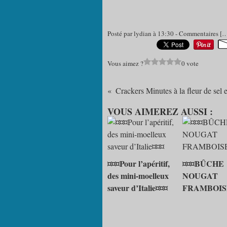
Posté par lydian à 13:30 -
Commentaires [
Vous aimez ?
0 vote
VOUS AIMEREZ AUSSI :
¤¤¤Pour l’apéritif,
¤¤¤BÛCHE
des mini-moelleux
NOUGAT
saveur d’Italie¤¤¤
FRAMBOIS