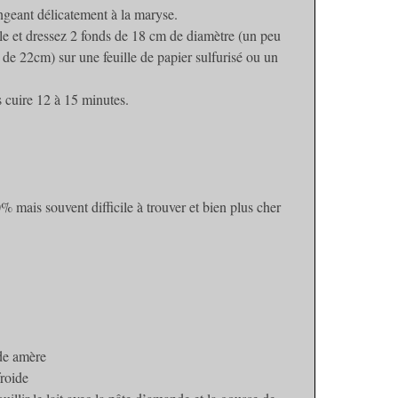
geant délicatement à la maryse.
le et dressez 2 fonds de 18 cm de diamètre (un peu
s de 22cm) sur une feuille de papier sulfurisé ou un
s cuire 12 à 15 minutes.
 mais souvent difficile à trouver et bien plus cher
nde amère
froide