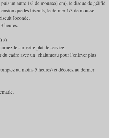
 puis un autre 1/3 de mousse(1cm), le disque de gélifié
ension que les biscuits, le dernier 1/3 de mousse
biscuit Joconde.
 3 heures.
ournez-le sur votre plat de service.
our du cadre avec un chalumeau pour l’enlever plus
comptez au moins 5 heures) et décorez au dernier
emarle.