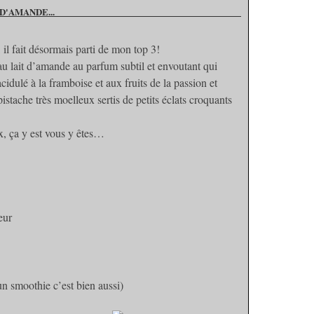
D'AMANDE...
il fait désormais parti de mon top 3!
u lait d’amande au parfum subtil et envoutant qui
cidulé à la framboise et aux fruits de la passion et
istache très moelleux sertis de petits éclats croquants
x, ça y est vous y êtes…
eur
un smoothie c’est bien aussi)