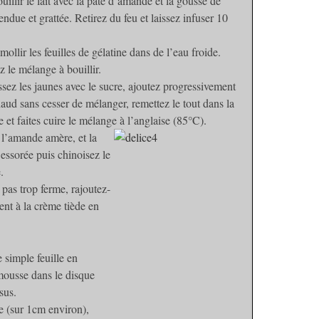
ouillir le lait avec la pâte d’amande et la gousse de
fendue et grattée. Retirez du feu et laissez infuser 10
.
amollir les feuilles de gélatine dans de l’eau froide.
 le mélange à bouillir.
sez les jaunes avec le sucre, ajoutez progressivement
chaud sans cesser de mélanger, remettez le tout dans la
e et faites cuire le mélange à l’anglaise (85°C).
l’amande amère, et la
 essorée puis chinoisez le
.
 pas trop ferme, rajoutez-
ent à la crème tiède en
 simple feuille en
 mousse dans le disque
sus.
e (sur 1cm environ),