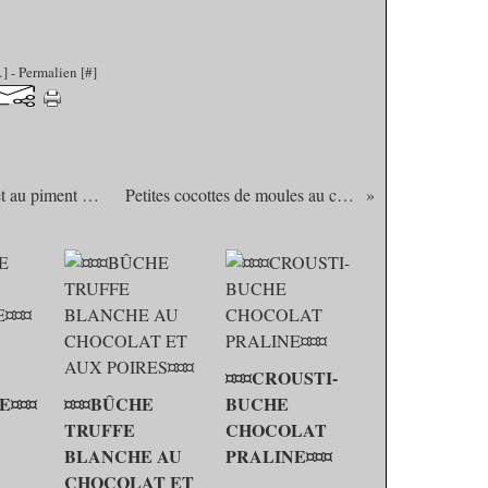
…
]
- Permalien [
#
]
Crackers Minutes à la fleur de sel et au piment d' Espelette
Petites cocottes de moules au chorizo...
¤¤¤CROUSTI-
E¤¤¤
¤¤¤BÛCHE
BUCHE
TRUFFE
CHOCOLAT
BLANCHE AU
PRALINE¤¤¤
CHOCOLAT ET