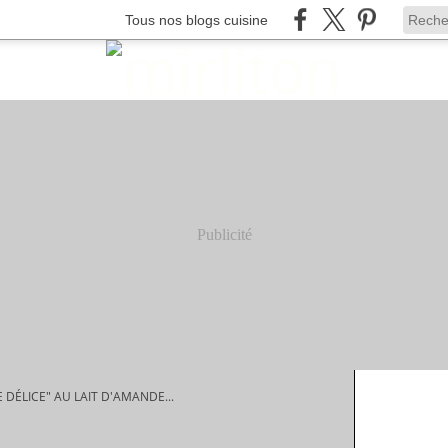
Tous nos blogs cuisine
Publicité
E DÉLICE" AU LAIT D'AMANDE...