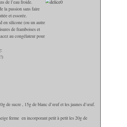
ans de l’eau froide.
de la passion sans faire
uttée et essorée.
 en silicone (ou un autre
isures de framboises et
Placez au congélateur pour
e
:
I
!)
20g de sucre , 15g de blanc d’œuf et les jaunes d’œuf.
eige ferme en incorporant petit à petit les 20g de