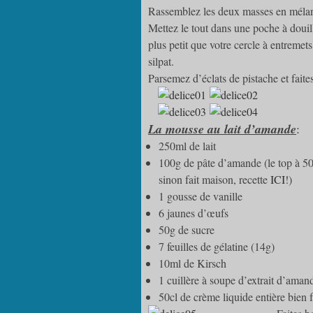
Rassemblez les deux masses en mélan
Mettez le tout dans une poche à douil
plus petit que votre cercle à entremet
silpat.
Parsemez d’éclats de pistache et faite
La mousse au lait d’amande
:
250ml de lait
100g de pâte d’amande (le top à 50%
sinon fait maison, recette
ICI
!)
1 gousse de vanille
6 jaunes d’œufs
50g de sucre
7 feuilles de gélatine (14g)
10ml de Kirsch
1 cuillère à soupe d’extrait d’ama
50cl de crème liquide entière bien 