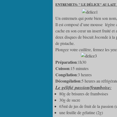
ENTREMETS: " LE DÉLICE" AU LAIT 
Un entremets qui porte bien son nom, 
Il est composé d’une mousse légère a
cache en son cœur un insert fruité et a
deux disques de biscuit Joconde à la p
de pistache.
Plongez votre cuillère, fermez les yeu
Préparation
:1h30
Cuisson
:15 minutes
Congélation
:3 heures
Décongélation
:5 heures au réfrigérat
Le gélifié passion/framboise:
80g de brisures de framboises
30g de sucre
65ml de jus de fruit de la passion (
une feuille de gélatine (2g)