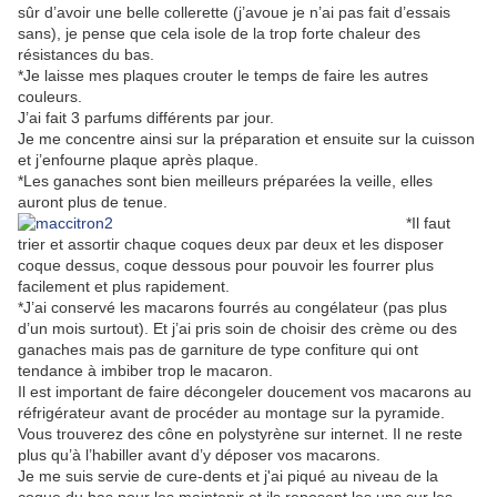
sûr d’avoir une belle collerette (j’avoue je n’ai pas fait d’essais
sans), je pense que cela isole de la trop forte chaleur des
résistances du bas.
*Je laisse mes plaques crouter le temps de faire les autres
couleurs.
J’ai fait 3 parfums différents par jour.
Je me concentre ainsi sur la préparation et ensuite sur la cuisson
et j’enfourne plaque après plaque.
*Les ganaches sont bien meilleurs préparées la veille, elles
auront plus de tenue.
*Il faut
trier et assortir chaque coques deux par deux et les disposer
coque dessus, coque dessous pour pouvoir les fourrer plus
facilement et plus rapidement.
*J’ai conservé les macarons fourrés au congélateur (pas plus
d’un mois surtout). Et j’ai pris soin de choisir des crème ou des
ganaches mais pas de garniture de type confiture qui ont
tendance à imbiber trop le macaron.
Il est important de faire décongeler doucement vos macarons au
réfrigérateur avant de procéder au montage sur la pyramide.
Vous trouverez des cône en polystyrène sur internet. Il ne reste
plus qu’à l’habiller avant d’y déposer vos macarons.
Je me suis servie de cure-dents et j'ai piqué au niveau de la
coque du bas pour les maintenir et ils reposent les uns sur les