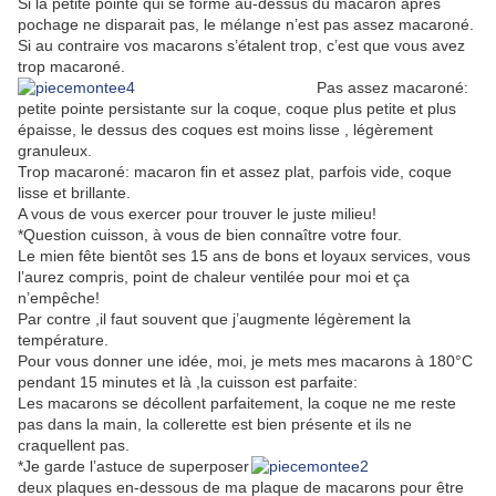
Si la petite pointe qui se forme au-dessus du macaron après
pochage ne disparait pas, le mélange n’est pas assez macaroné.
Si au contraire vos macarons s’étalent trop, c’est que vous avez
trop macaroné.
Pas assez macaroné:
petite pointe persistante sur la coque, coque plus petite et plus
épaisse, le dessus des coques est moins lisse , légèrement
granuleux.
Trop macaroné: macaron fin et assez plat, parfois vide, coque
lisse et brillante.
A vous de vous exercer pour trouver le juste milieu!
*Question cuisson, à vous de bien connaître votre four.
Le mien fête bientôt ses 15 ans de bons et loyaux services, vous
l’aurez compris, point de chaleur ventilée pour moi et ça
n’empêche!
Par contre ,il faut souvent que j’augmente légèrement la
température.
Pour vous donner une idée, moi, je mets mes macarons à 180°C
pendant 15 minutes et là ,la cuisson est parfaite:
Les macarons se décollent parfaitement, la coque ne me reste
pas dans la main, la collerette est bien présente et ils ne
craquellent pas.
*Je garde l’astuce de superposer
deux plaques en-dessous de ma plaque de macarons pour être