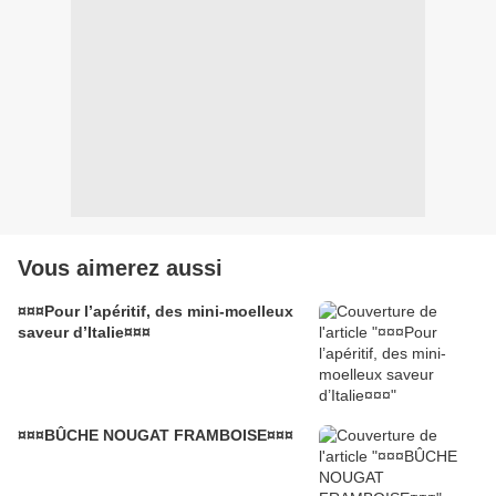
Vous aimerez aussi
¤¤¤Pour l’apéritif, des mini-moelleux
saveur d’Italie¤¤¤
¤¤¤BÛCHE NOUGAT FRAMBOISE¤¤¤