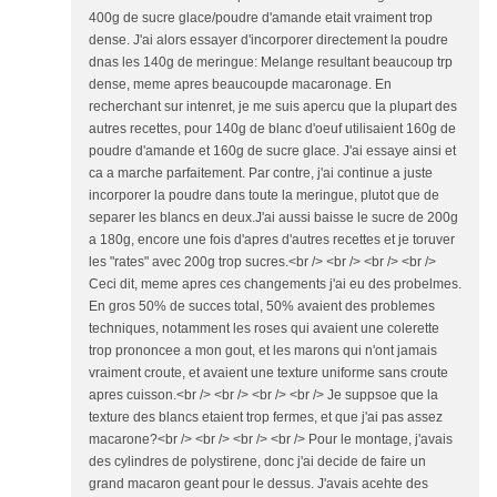
400g de sucre glace/poudre d'amande etait vraiment trop
dense. J'ai alors essayer d'incorporer directement la poudre
dnas les 140g de meringue: Melange resultant beaucoup trp
dense, meme apres beaucoupde macaronage. En
recherchant sur intenret, je me suis apercu que la plupart des
autres recettes, pour 140g de blanc d'oeuf utilisaient 160g de
poudre d'amande et 160g de sucre glace. J'ai essaye ainsi et
ca a marche parfaitement. Par contre, j'ai continue a juste
incorporer la poudre dans toute la meringue, plutot que de
separer les blancs en deux.J'ai aussi baisse le sucre de 200g
a 180g, encore une fois d'apres d'autres recettes et je toruver
les "rates" avec 200g trop sucres.<br /> <br /> <br /> <br />
Ceci dit, meme apres ces changements j'ai eu des probelmes.
En gros 50% de succes total, 50% avaient des problemes
techniques, notamment les roses qui avaient une colerette
trop prononcee a mon gout, et les marons qui n'ont jamais
vraiment croute, et avaient une texture uniforme sans croute
apres cuisson.<br /> <br /> <br /> <br /> Je suppsoe que la
texture des blancs etaient trop fermes, et que j'ai pas assez
macarone?<br /> <br /> <br /> <br /> Pour le montage, j'avais
des cylindres de polystirene, donc j'ai decide de faire un
grand macaron geant pour le dessus. J'avais acehte des