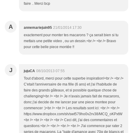
faire .. Merci bcp
A
annemariejuin95
21/01/2014 17:30
exactement pour monter tes macarons ? ça serait bien si tu
mettais une petite video , ou un dessin.<br /> <br /> Bravo
pour cette belle piece montée !!
J
jujuCA
08/10/2013 07:55
Tout d'abord, merci pour cette superbe inspiration!<br /> <br />
C'etait l'anniversaire de ma fille (6 ans) et j'ai l'habitude de
faire des grands gâteaux, et si possible quelque chose de
challenging!<br /> <br /> Je n'avais jamais fait de macarons,
donc j'ai decide de me lancer par une piece montee pour
commencer :)<br /> <br /> Les resultats sont ici: <br /> <br />
https://www.dropbox.com/sh/swt579ho0v2rv38/MCQ_oKPxtW
<br /> <br /> <br /> <br /> Ceci dit, j'ai des commentaires et
questions:<br /> <br /> <br /> <br /> J'ai commence par rater 2
series de macarons. La "pate d'amance avec 70g de blancs et