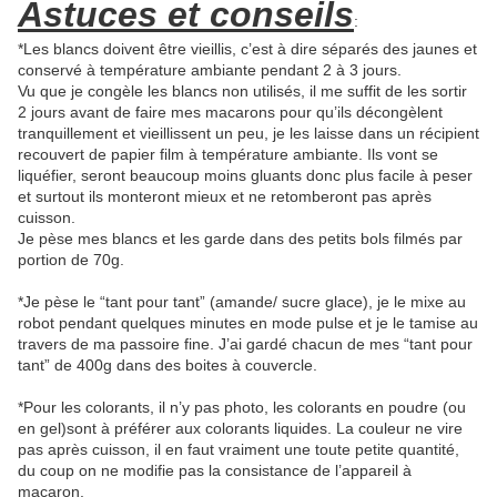
Astuces et conseils
:
*Les blancs doivent être vieillis, c’est à dire séparés des jaunes et
conservé à température ambiante pendant 2 à 3 jours.
Vu que je congèle les blancs non utilisés, il me suffit de les sortir
2 jours avant de faire mes macarons pour qu’ils décongèlent
tranquillement et vieillissent un peu, je les laisse dans un récipient
recouvert de papier film à température ambiante. Ils vont se
liquéfier, seront beaucoup moins gluants donc plus facile à peser
et surtout ils monteront mieux et ne retomberont pas après
cuisson.
Je pèse mes blancs et les garde dans des petits bols filmés par
portion de 70g.
*Je pèse le “tant pour tant” (amande/ sucre glace), je le mixe au
robot pendant quelques minutes en mode pulse et je le tamise au
travers de ma passoire fine. J’ai gardé chacun de mes “tant pour
tant” de 400g dans des boites à couvercle.
*Pour les colorants, il n’y pas photo, les colorants en poudre (ou
en gel)sont à préférer aux colorants liquides. La couleur ne vire
pas après cuisson, il en faut vraiment une toute petite quantité,
du coup on ne modifie pas la consistance de l’appareil à
macaron.