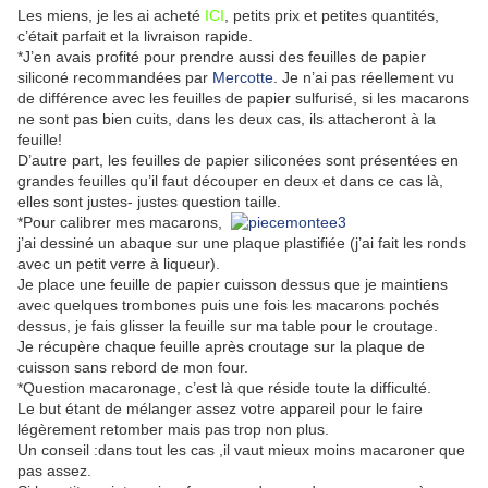
Les miens, je les ai acheté
ICI
, petits prix et petites quantités,
c’était parfait et la livraison rapide.
*J’en avais profité pour prendre aussi des feuilles de papier
siliconé recommandées par
Mercotte
. Je n’ai pas réellement vu
de différence avec les feuilles de papier sulfurisé, si les macarons
ne sont pas bien cuits, dans les deux cas, ils attacheront à la
feuille!
D’autre part, les feuilles de papier siliconées sont présentées en
grandes feuilles qu’il faut découper en deux et dans ce cas là,
elles sont justes- justes question taille.
*Pour calibrer mes macarons,
j’ai dessiné un abaque sur une plaque plastifiée (j’ai fait les ronds
avec un petit verre à liqueur).
Je place une feuille de papier cuisson dessus que je maintiens
avec quelques trombones puis une fois les macarons pochés
dessus, je fais glisser la feuille sur ma table pour le croutage.
Je récupère chaque feuille après croutage sur la plaque de
cuisson sans rebord de mon four.
*Question macaronage, c’est là que réside toute la difficulté.
Le but étant de mélanger assez votre appareil pour le faire
légèrement retomber mais pas trop non plus.
Un conseil :dans tout les cas ,il vaut mieux moins macaroner que
pas assez.