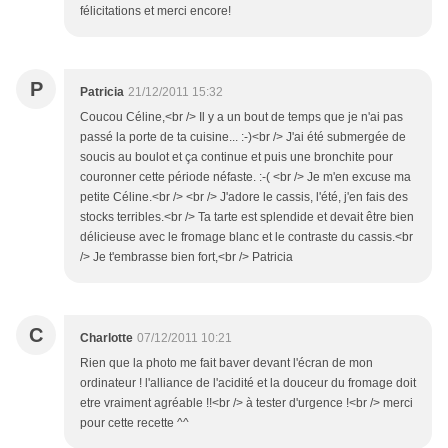
félicitations et merci encore!
P
Patricia
21/12/2011 15:32
Coucou Céline,<br /> Il y a un bout de temps que je n'ai pas
passé la porte de ta cuisine... :-)<br /> J'ai été submergée de
soucis au boulot et ça continue et puis une bronchite pour
couronner cette période néfaste. :-( <br /> Je m'en excuse ma
petite Céline.<br /> <br /> J'adore le cassis, l'été, j'en fais des
stocks terribles.<br /> Ta tarte est splendide et devait être bien
délicieuse avec le fromage blanc et le contraste du cassis.<br
/> Je t'embrasse bien fort,<br /> Patricia
C
Charlotte
07/12/2011 10:21
Rien que la photo me fait baver devant l'écran de mon
ordinateur ! l'alliance de l'acidité et la douceur du fromage doit
etre vraiment agréable !!<br /> à tester d'urgence !<br /> merci
pour cette recette ^^