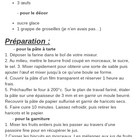
3 œufs
-
pour le décor
sucre glace
1 grappe de groseilles (je n’en avais pas…)
Préparation :
-
pour la pâte à tarte
1. Déposer la farine dans le bol de votre mixeur.
2. Au milieu, mettre le beurre froid coupé en morceaux, le sucre,
le sel. 3. Mixer rapidement pour obtenir une sorte de sable puis
ajouter l’œuf et mixer jusqu’à ce qu’une boule se forme.
4. Couvrir la pâte d’un film transparent et réserver 1 heure au
frais.
5. Préchauffer le four à 200°c. Sur le plan de travail fariné, étaler
la pâte sur une épaisseur de 3 mm et en garnir un moule beurré.
Recouvrir la pâte de papier sulfurisé et garnir de haricots secs.
6. Faire cuire 10 minutes. Laissez refroidir, puis retirer les
haricots et le papier.
-
pour la garniture
1. Mixer les fruits entiers puis les passer au travers d’une
passoire fine pour en récupérer le jus.
2.Casser les biscuits en morceaux. Les mélanger aux jus de fruits