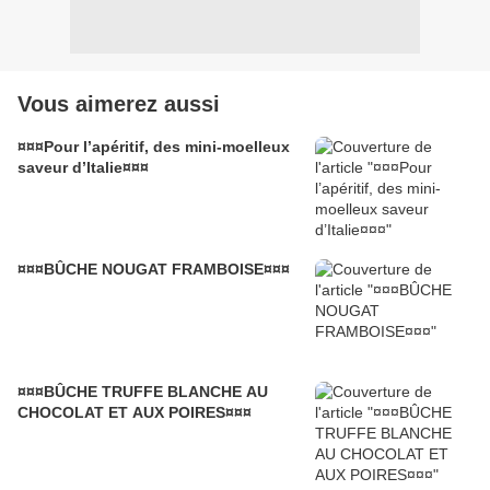
Vous aimerez aussi
¤¤¤Pour l’apéritif, des mini-moelleux
saveur d’Italie¤¤¤
¤¤¤BÛCHE NOUGAT FRAMBOISE¤¤¤
¤¤¤BÛCHE TRUFFE BLANCHE AU
CHOCOLAT ET AUX POIRES¤¤¤