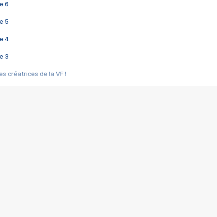
e 6
e 5
e 4
e 3
s créatrices de la VF !
e 2
e 1
e Mektoub My Love arrive enfin ! Rencontre avec Shaïn Boumedine et Sal
i : après Toni en famille
elle réalise le bouleversant Dites lui que je l'aime
ais ! Rencontre autour de Vie privée de Rebecca Zlotowski
 de Marguerite, Grave... Rencontre avec Ella Rumpf
 Les Rêveurs, un film intime sur la santé mentale