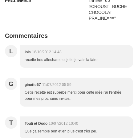
PRALINE¤¤¤
Commentaires
L
lola
18/10/2012 14:48
recette trés alléchante et jolie je vais la faire
G
ginette67
11/07/2012 05:59
Cette recette est superbe merci pour cette idée j'ai l'entrée
pour mes prochains invités.
T
Touti et Dodo
10/07/2012 10:40
Que ça semble bon et en plus c'est très joli.