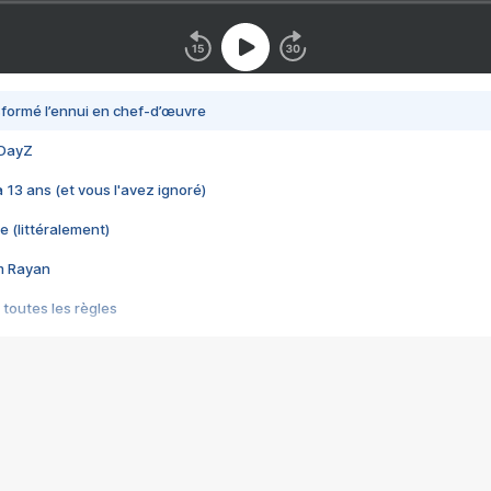
nsformé l’ennui en chef-d’œuvre
 DayZ
 a 13 ans (et vous l'avez ignoré)
e (littéralement)
im Rayan
 toutes les règles
s les jeux vidéo
us choquant de Rockstar ? - Le scandale BULLY
e plus moche de Steam
du RÊVE tourne au CAUCHEMAR