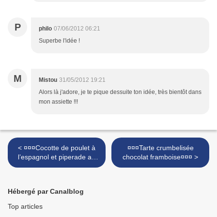
P
philo
07/06/2012 06:21
Superbe l'idée !
M
Mistou
31/05/2012 19:21
Alors là j'adore, je te pique dessuite ton idée, très bientôt dans
mon assiette !!!
< ¤¤¤Cocotte de poulet à
¤¤¤Tarte crumbelisée
l’espagnol et piperade au
chocolat framboise¤¤¤ >
chorizo¤¤¤
Hébergé par Canalblog
Top articles