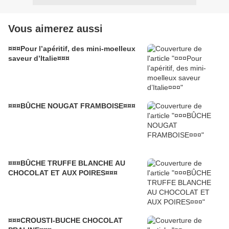
Vous aimerez aussi
¤¤¤Pour l’apéritif, des mini-moelleux
saveur d’Italie¤¤¤
¤¤¤BÛCHE NOUGAT FRAMBOISE¤¤¤
¤¤¤BÛCHE TRUFFE BLANCHE AU
CHOCOLAT ET AUX POIRES¤¤¤
¤¤¤CROUSTI-BUCHE CHOCOLAT