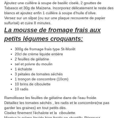
Ajoutez une cuillère à soupe de basilic ciselé, 2 gouttes de
Tabasco et 30g de Maïzena. Incorporez délicatement le reste des
blancs et ajoutez enfin 1 cuillère à soupe d’huile d’olive.
Versez sur un silpat (ou sur une plaque recouverte de papier
sulfurisé) et cuire 8 minutes.
La mousse de fromage frais aux
petits légumes croquants:
300g de fromage frais type St-Morêt
20cl de crème liquide entière
2 feuilles de gélatine
sel et poivre du moulin
1 échalote
3 pétales de tomates séchés
1 tronçon de concombre (10cm)
10 brins de ciboulette
10 radis
Ramollissez les feuilles de gélatine dans de l’eau froide.
Détaillez les tomates séchés , les radis et le concombre(ne pas
garder les graines) en tout petits dés.
Ciselez finement l’échalote et la ciboulette.
Montez la crème liquide bien froide en chantilly. Réservez.