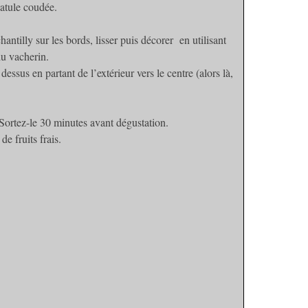
patule coudée.
ntilly sur les bords, lisser puis décorer en utilisant
du vacherin.
essus en partant de l’extérieur vers le centre (alors là,
Sortez-le 30 minutes avant dégustation.
e fruits frais.