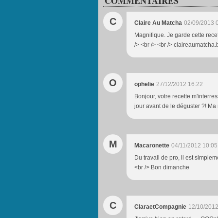
COMMENTAIRES
C
Claire Au Matcha
02/09/2013 
Magnifique. Je garde cette rec
/> <br /> <br /> claireaumatcha.
O
ophelie
27/12/2012 16:22
Bonjour, votre recette m'interres
jour avant de le déguster ?! Ma
M
Macaronette
04/11/2012 10:05
Du travail de pro, il est simple
<br /> Bon dimanche
C
ClaraetCompagnie
12/10/2012