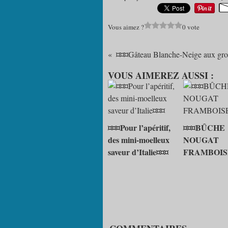
Vous aimez ?
0 vote
VOUS AIMEREZ AUSSI :
¤¤¤Pour l’apéritif,
¤¤¤BÛCHE
des mini-moelleux
NOUGAT
saveur d’Italie¤¤¤
FRAMBOIS