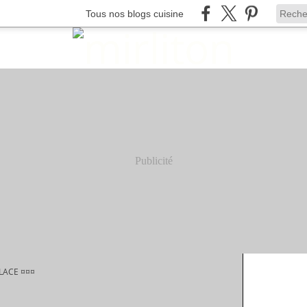
Tous nos blogs cuisine
Publicité
LACE ¤¤¤