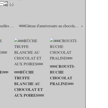
¤¤¤Gâteau Blanche-Neige aux groseilles et chocolat blanc¤¤¤
¤¤¤Gâteau d'anniversaire au chocolat et framboises¤¤¤
¤¤¤CROUSTI-
E¤¤¤
¤¤¤BÛCHE
BUCHE
TRUFFE
CHOCOLAT
BLANCHE AU
PRALINE¤¤¤
CHOCOLAT ET
AUX POIRES¤¤¤