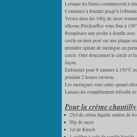
Lorsque les blancs commencent à être
Continuez à fouetter jusqu’à l’obtenti
Versez alors les 100g de sucre restant
silicone.Préchauffez votre four à 150
Remplissez une poche à douille avec l
cercle en inox posé sur une plaque rec
première spirale de meringue en parta
cercle. Otez doucement le cercle et 
façon.
Enfournez pour 8 minutes à 150°C pui
pendant 2 heures environ.
Les meringues sont cuites quand elles 
Laissez-les complètement refroidir ava
Pour la crème chantilly
25cl de crème liquide entière de bo
50g de sucre
1cl de Kirsch
1 cuillère à café de vanille liquide