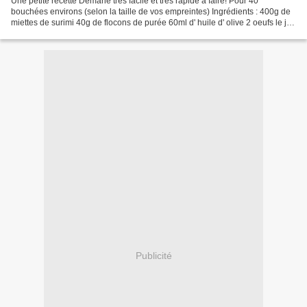
Une petite recette Demarle très facile et très rapide à faire! Pour 40
bouchées environs (selon la taille de vos empreintes) Ingrédients : 400g de
miettes de surimi 40g de flocons de purée 60ml d' huile d' olive 2 oeufs le jus
d' un citron vert 1 citron...
Publicité