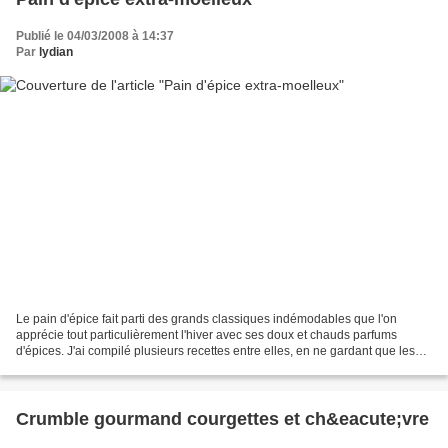
Publié le 04/03/2008 à 14:37
Par
lydian
Le pain d'épice fait parti des grands classiques indémodables que l'on
apprécie tout particulièrement l'hiver avec ses doux et chauds parfums
d'épices. J'ai compilé plusieurs recettes entre elles, en ne gardant que les
ingrédients qui je l'espérais, ferait...
Crumble gourmand courgettes et ch&eacute;vre