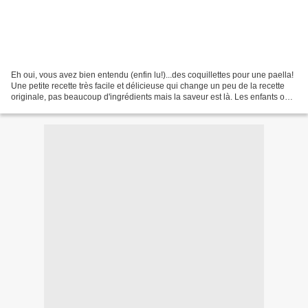
Eh oui, vous avez bien entendu (enfin lu!)...des coquillettes pour une paella!
Une petite recette très facile et délicieuse qui change un peu de la recette
originale, pas beaucoup d'ingrédients mais la saveur est là. Les enfants ont
adoré ! Pour 4 personnes....