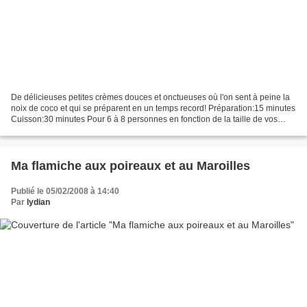
De délicieuses petites crèmes douces et onctueuses où l'on sent à peine la
noix de coco et qui se préparent en un temps record! Préparation:15 minutes
Cuisson:30 minutes Pour 6 à 8 personnes en fonction de la taille de vos
ramequins Les ingrédients :...
Ma flamiche aux poireaux et au Maroilles
Publié le 05/02/2008 à 14:40
Par
lydian